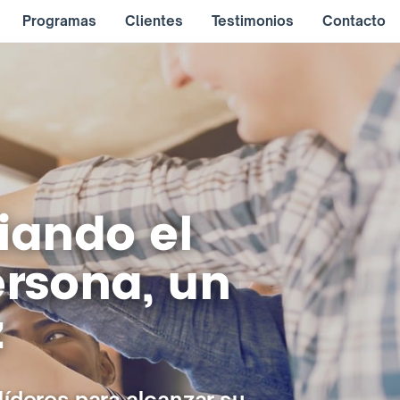
Programas
Clientes
Testimonios
Contacto
ando el
rsona, un
z
íderes para alcanzar su