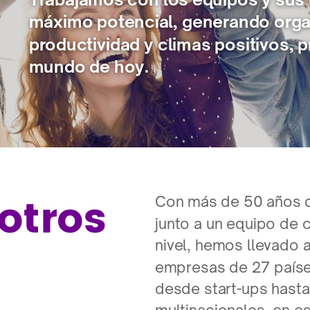
máximo potencial, generando orga
productividad y climas positivos, 
mundo de hoy.
otros
Con más de 50 años de
junto a un equipo de c
nivel, hemos llevado
empresas de 27 países
desde start-ups hasta